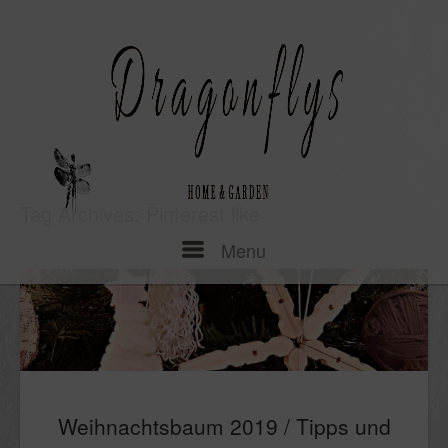
Skip
to
content
Tag Archives:
Pinterest like
Menu
Menu
Weihnachtsbaum 2019 / Tipps und