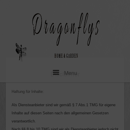
Skip
to
content
Menu
Menu
Disclaimer
Haftung für Inhalte:
Als Diensteanbieter sind wir gemäß § 7 Abs.1 TMG für
eigene
Inhalte auf diesen Seiten nach den allgemeinen Gesetzen
verantwortlich.
Nach §§ 8 bis 10 TMG sind wir als Diensteanbieter jedoch nicht