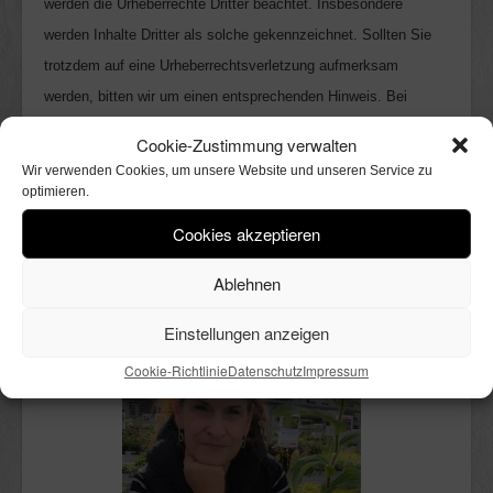
werden die Urheberrechte Dritter beachtet. Insbesondere
werden Inhalte Dritter als solche gekennzeichnet. Sollten Sie
trotzdem auf eine Urheberrechtsverletzung aufmerksam
werden, bitten wir um einen entsprechenden Hinweis. Bei
Bekanntwerden von Rechtsverletzungen werden wir derartige
Cookie-Zustimmung verwalten
Inhalte unverzüglich entfernen.
Wir verwenden Cookies, um unsere Website und unseren Service zu
optimieren.
Cookies akzeptieren
Ablehnen
Einstellungen anzeigen
Cookie-Richtlinie
Datenschutz
Impressum