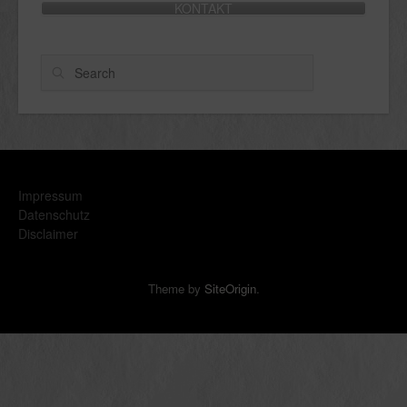
KONTAKT
Search
Impressum
Datenschutz
Disclaimer
Theme by
SiteOrigin
.