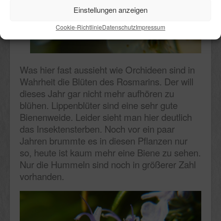
Einstellungen anzeigen
Cookie-Richtlinie
Datenschutz
Impressum
Was hier fast aussieht wie Orchideen sind in
Wahrheit die Blüten des Rosmarins. Der will
dieses Jahr gar nicht mehr aufhören zu
blühen. Lippenblüter sind eine sehr gute
Bienenweide. Leider sieht man hier deutlich
das Insektensterben. Noch vor ein paar
Jahren brummte es in diesen Pflanzen nur
so, heute ist kaum mehr eine Biene zu sehen.
Nur die Hummeln sind noch in größerer Zahl
vorhanden.