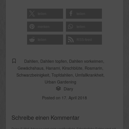
teilen
teilen
merken
teilen
teilen
RSS-feed
Dahlien
,
Dahlien topfen
,
Dahlien vorkeimen
,
Gewächshaus
,
Hanami
,
Kirschblüte
,
Rosmarin
,
Schwarzbeinigkeit
,
Topfdahlien
,
Umfallkrankheit
,
Urban Gardening
Diary
Posted on
17. April 2018
Schreibe einen Kommentar
Deine E-Mail-Adresse wird nicht veröffentlicht.
Erforderliche Felder sind mit