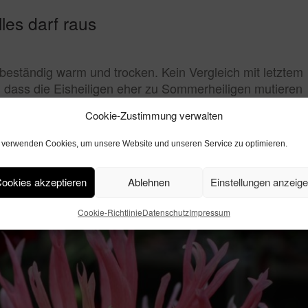
lles darf raus
 beständig warm und trocken. Kein Vergleich mit letztem
r, dass die Eisheiligen eher zu Sommerheiligen mutieren
t. Entsprechend liegen die Nachttemperaturen im
Cookie-Zustimmung verwalten
 verwenden Cookies, um unsere Website und unseren Service zu optimieren.
Posted on
9. Mai 2022
ookies akzeptieren
Ablehnen
Einstellungen anzeig
Cookie-Richtlinie
Datenschutz
Impressum