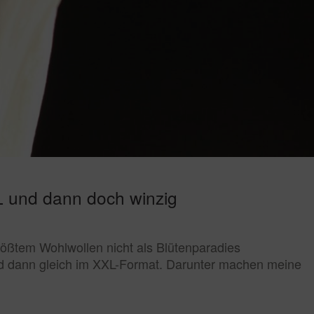
L und dann doch winzig
ßtem Wohlwollen nicht als Blütenparadies
nd dann gleich im XXL-Format. Darunter machen meine