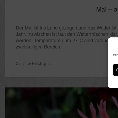
Mai – a
Der Mai ist ins Land gezogen und das Wetter ist
Jahr. Inzwischen ist laut den Wetterfröschen kla
werden. Temperaturen um 27°C sind vorausgesag
zweistelligen Bereich.
Wir
Continue Reading
→
C