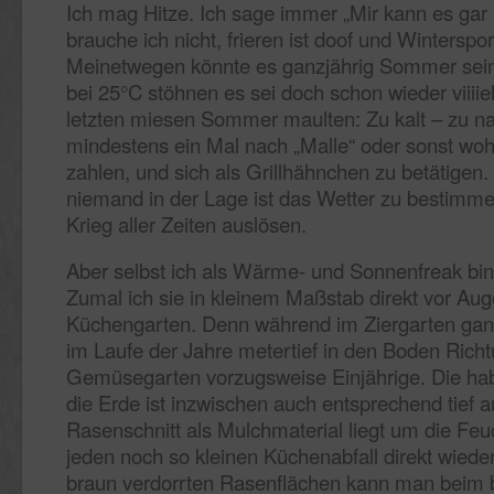
Ich mag Hitze. Ich sage immer „Mir kann es gar n
brauche ich nicht, frieren ist doof und Winters
Meinetwegen könnte es ganzjährig Sommer sein.
bei 25°C stöhnen es sei doch schon wieder viiiie
letzten miesen Sommer maulten: Zu kalt – zu na
mindestens ein Mal nach „Malle“ oder sonst wohi
zahlen, und sich als Grillhähnchen zu betätigen
niemand in der Lage ist das Wetter zu bestimme
Krieg aller Zeiten auslösen.
Aber selbst ich als Wärme- und Sonnenfreak bin 
Zumal ich sie in kleinem Maßstab direkt vor Au
Küchengarten. Denn während im Ziergarten ganz 
im Laufe der Jahre metertief in den Boden Ric
Gemüsegarten vorzugsweise Einjährige. Die hab
die Erde ist inzwischen auch entsprechend tief 
Rasenschnitt als Mulchmaterial liegt um die Feu
jeden noch so kleinen Küchenabfall direkt wiede
braun verdorrten Rasenflächen kann man beim 