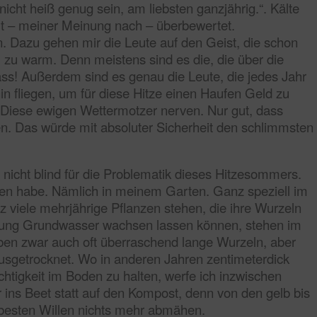
icht heiß genug sein, am liebsten ganzjährig.“. Kälte
port – meiner Meinung nach – überbewertet.
 Dazu gehen mir die Leute auf den Geist, die schon
l zu warm. Denn meistens sind es die, die über die
ss! Außerdem sind es genau die Leute, die jedes Jahr
n fliegen, um für diese Hitze einen Haufen Geld zu
. Diese ewigen Wettermotzer nerven. Nur gut, dass
n. Das würde mit absoluter Sicherheit den schlimmsten
nicht blind für die Problematik dieses Hitzesommers.
gen habe. Nämlich in meinem Garten. Ganz speziell im
viele mehrjährige Pflanzen stehen, die ihre Wurzeln
htung Grundwasser wachsen lassen können, stehen im
en zwar auch oft überraschend lange Wurzeln, aber
ausgetrocknet. Wo in anderen Jahren zentimeterdick
chtigkeit im Boden zu halten, werfe ich inzwischen
r ins Beet statt auf den Kompost, denn von den gelb bis
besten Willen nichts mehr abmähen.