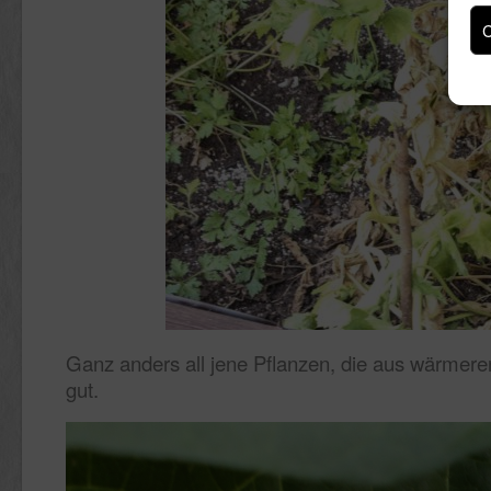
C
Ganz anders all jene Pflanzen, die aus wärme
gut.