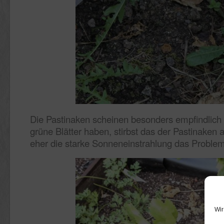
Die Pastinaken scheinen besonders empfindlich
grüne Blätter haben, stirbst das der Pastinaken 
eher die starke Sonneneinstrahlung das Proble
Wir