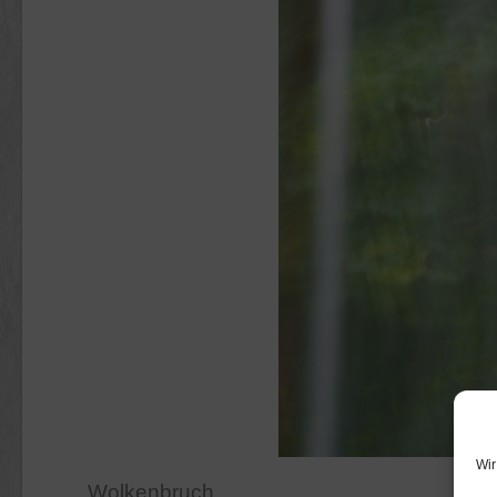
Wir
…Wolkenbruch.