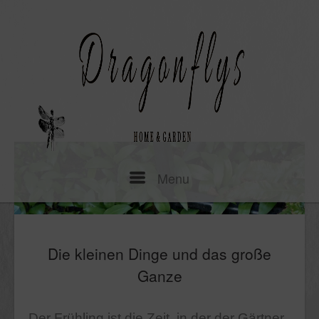
Skip
to
content
Menu
Menu
Die kleinen Dinge und das große
Ganze
Der Frühling ist die Zeit, in der der Gärtner