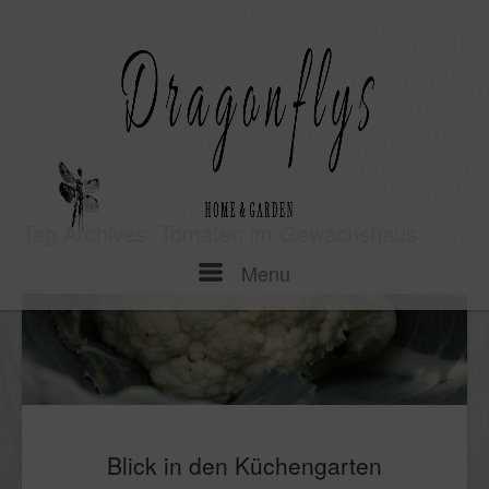
Skip
to
content
Tag Archives:
Tomaten im Gewächshaus
Menu
Menu
Blick in den Küchengarten