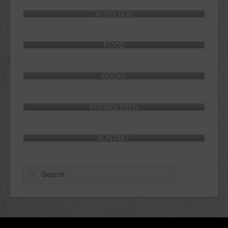
AUSFLÜGE
FOOD
BOOKS
FREMDLESEN
KONTAKT
Search