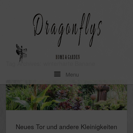
Skip
to
content
Tag Archives:
winterharte Banane
Menu
Menu
Neues Tor und andere Kleinigkeiten