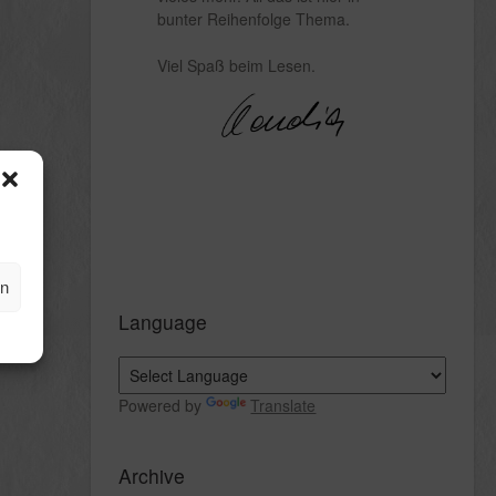
bunter Reihenfolge Thema.
Viel Spaß beim Lesen.
en
Language
Powered by
Translate
Archive