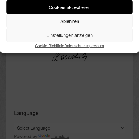
andeutungsweise. Ich liebe ihn
Cookies akzeptieren
trotzdem. Außerdem mag ich
kochen, DIY’s, Deko, Bücher und
Ablehnen
vieles mehr. All das ist hier in
bunter Reihenfolge Thema.
Einstellungen anzeigen
Viel Spaß beim Lesen.
Cookie-Richtlinie
Datenschutz
Impressum
Language
Powered by
Translate