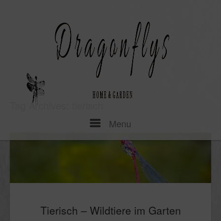
Skip
to
content
Tag Archives:
tierisch
Menu
Menu
Tierisch – Wildtiere im Garten