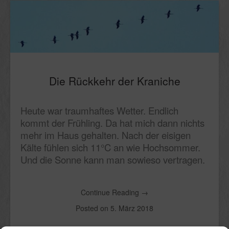
Die Rückkehr der Kraniche
Heute war traumhaftes Wetter. Endlich
kommt der Frühling. Da hat mich dann nichts
mehr im Haus gehalten. Nach der eisigen
Kälte fühlen sich 11°C an wie Hochsommer.
Und die Sonne kann man sowieso vertragen.
Continue Reading
→
Posted on
5. März 2018