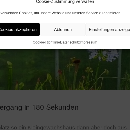
Cookie-Zustimmung verwalten
 verwenden Cookies, um unsere Website und unseren Service zu optimieren.
ookies akzeptieren
Ablehnen
Einstellungen anzeig
Cookie-Richtlinie
Datenschutz
Impressum
ergang in 180 Sekunden
platz so ein Kleingewächshaus dann aber doch aus