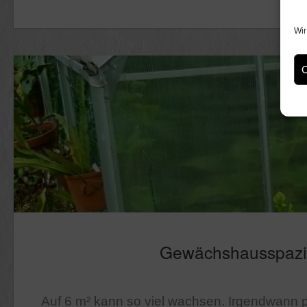
Wir
C
Gewächshausspazi
Auf 6 m² kann so viel wachsen. Irgendwann 