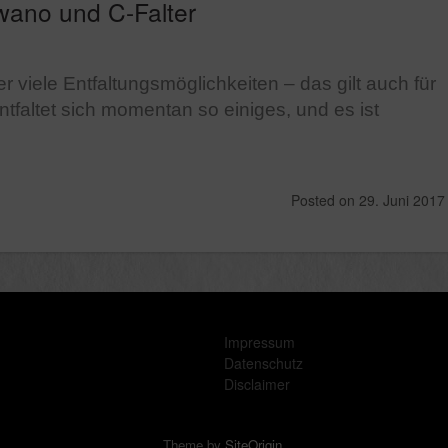
iwano und C-Falter
 viele Entfaltungsmöglichkeiten – das gilt auch für
 entfaltet sich momentan so einiges, und es ist
Posted on
29. Juni 2017
Impressum
Datenschutz
Disclaimer
Theme by
SiteOrigin
.