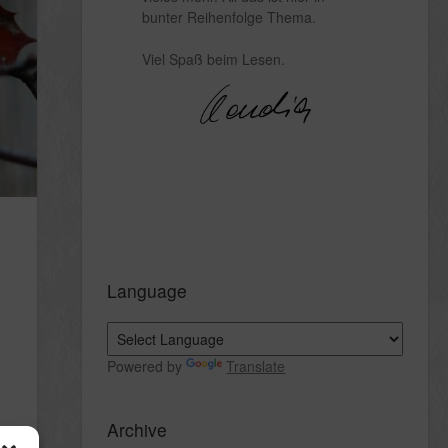
bunter Reihenfolge Thema.
Viel Spaß beim Lesen.
Language
Powered by
Translate
Archive