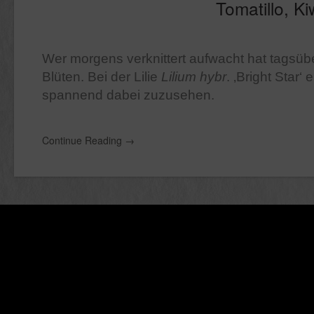
Tomatillo, K
Wer morgens verknittert aufwacht hat tagsüber
Blüten. Bei der Lilie
Lilium hybr
. ‚Bright Star‘
spannend dabei zuzusehen.
Continue Reading
→