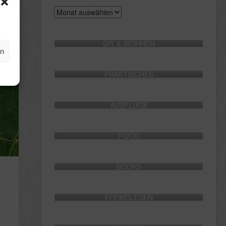
Archive
DIY & WOHNEN
en
PRAKTISCHES
AUSFLÜGE
FOOD
BOOKS
FREMDLESEN