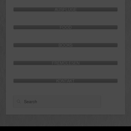
AUSFLÜGE
FOOD
BOOKS
FREMDLESEN
KONTAKT
Search