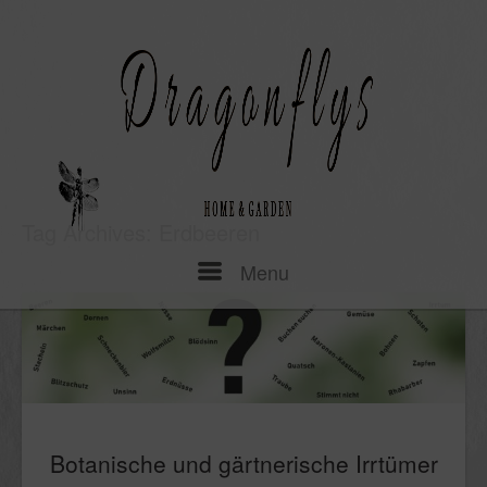
Skip
to
content
Tag Archives:
Erdbeeren
Menu
Menu
Botanische und gärtnerische Irrtümer