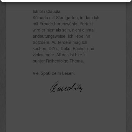
Ich bin Claudia.
Kölnerin mit Stadtgarten, in dem ich
mit Freude herumwühle. Perfekt
wird er niemals sein, nicht einmal
andeutungsweise. Ich liebe ihn
trotzdem. Außerdem mag ich
kochen, DIY’s, Deko, Bücher und
vieles mehr. All das ist hier in
bunter Reihenfolge Thema.
Viel Spaß beim Lesen.