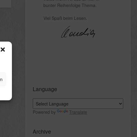
bunter Reihenfolge Thema.
Viel Spaß beim Lesen.
en
Language
Powered by
Translate
Archive