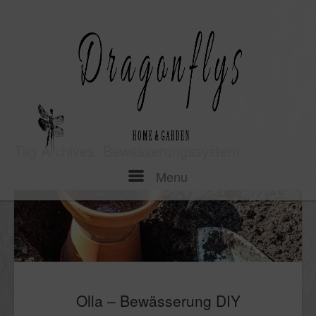
Skip
to
content
Tag Archives:
Bewässerungssystem
Menu
Menu
Olla – Bewässerung DIY