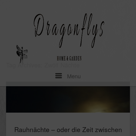
Skip
to
content
Tag Archives:
Zwölf Nächte
Menu
Menu
Rauhnächte – oder die Zeit zwischen