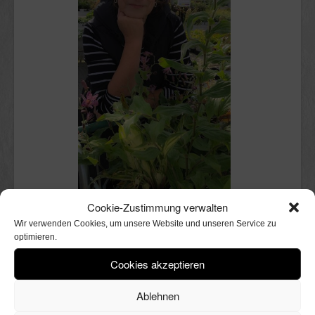
Cookie-Zustimmung verwalten
Schön, dass du hier bist.
Wir verwenden Cookies, um unsere Website und unseren Service zu
optimieren.
Ich bin Claudia.
Kölnerin mit Stadtgarten, in dem ich
Cookies akzeptieren
mit Freude herumwühle. Perfekt
wird er niemals sein, nicht einmal
Ablehnen
andeutungsweise. Ich liebe ihn