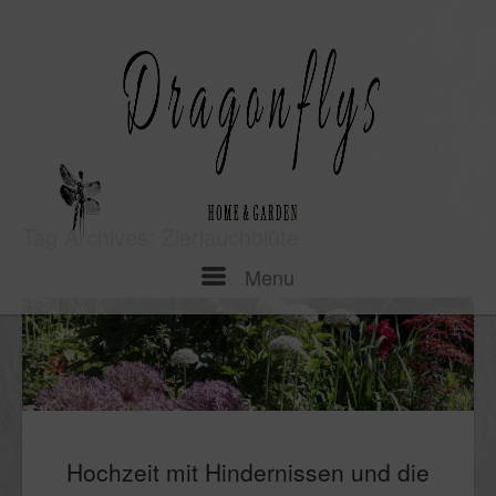
Skip
to
content
Tag Archives:
Zierlauchblüte
Menu
Menu
Hochzeit mit Hindernissen und die