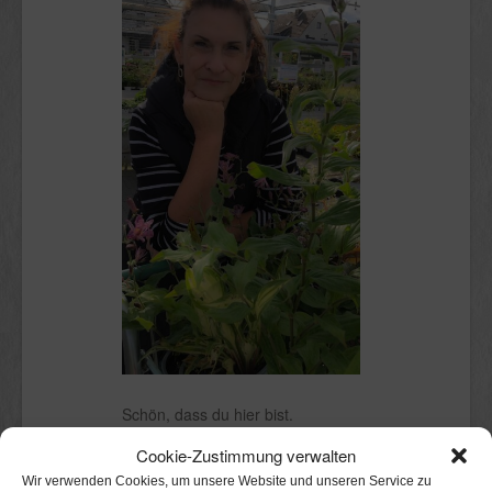
Schön, dass du hier bist.
Cookie-Zustimmung verwalten
Ich bin Claudia.
Kölnerin mit Stadtgarten, in dem ich
Wir verwenden Cookies, um unsere Website und unseren Service zu