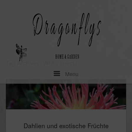
Skip
to
content
Tag Archives:
White onesta
Menu
Menu
Dahlien und exotische Früchte