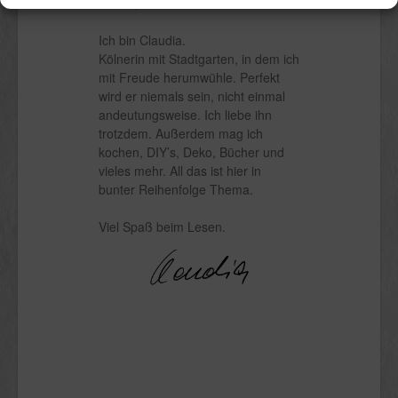
Schön, dass du hier bist.
Ich bin Claudia.
Kölnerin mit Stadtgarten, in dem ich
mit Freude herumwühle. Perfekt
wird er niemals sein, nicht einmal
andeutungsweise. Ich liebe ihn
trotzdem. Außerdem mag ich
kochen, DIY’s, Deko, Bücher und
vieles mehr. All das ist hier in
bunter Reihenfolge Thema.
Viel Spaß beim Lesen.