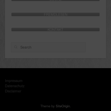
FREMDLESEN
KONTAKT
Search
Impressum
Datenschutz
Disclaimer
Theme by
SiteOrigin
.