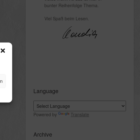
bunter Reihenfolge Thema.
Viel Spaß beim Lesen.
en
Language
Powered by
Translate
Archive