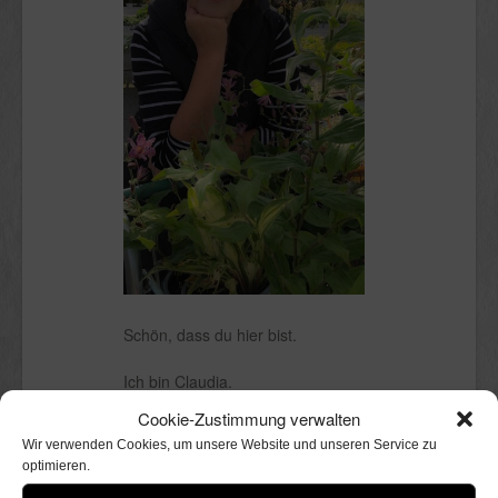
Schön, dass du hier bist.
Ich bin Claudia.
Kölnerin mit Stadtgarten, in dem ich
Cookie-Zustimmung verwalten
mit Freude herumwühle. Perfekt
Wir verwenden Cookies, um unsere Website und unseren Service zu
wird er niemals sein, nicht einmal
optimieren.
andeutungsweise. Ich liebe ihn
trotzdem. Außerdem mag ich