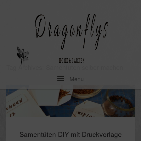
Skip
to
content
Tag Archives:
Samentüten selber machen
Menu
Menu
Samentüten DIY mit Druckvorlage