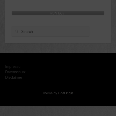
KONTAKT
Search
Impressum
Datenschutz
Disclaimer
Theme by
SiteOrigin
.