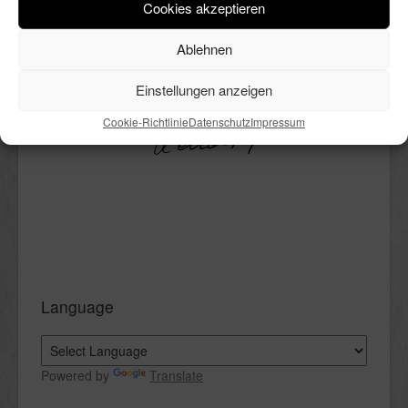
Cookies akzeptieren
kochen, DIY’s, Deko, Bücher und
vieles mehr. All das ist hier in
Ablehnen
bunter Reihenfolge Thema.
Einstellungen anzeigen
Viel Spaß beim Lesen.
Cookie-Richtlinie
Datenschutz
Impressum
Language
Powered by
Translate