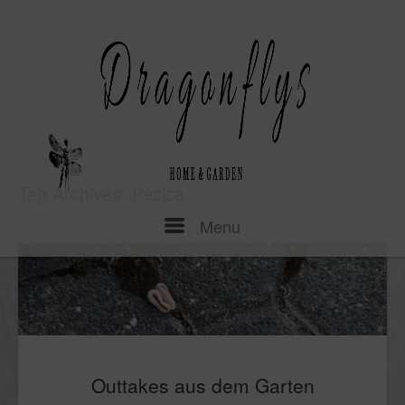
Skip
to
content
Tag Archives:
Peziza
Menu
Menu
Outtakes aus dem Garten