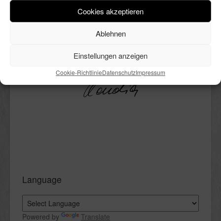
andeutungsweise. Ich liebe ihn
Cookies akzeptieren
trotzdem. Außerdem mag ich
kochen, DIY’s, Deko, Bücher und
Ablehnen
vieles mehr. All das ist hier in
bunter Reihenfolge Thema.
Einstellungen anzeigen
Viel Spaß beim Lesen.
Cookie-Richtlinie
Datenschutz
Impressum
Language
Powered by
Translate