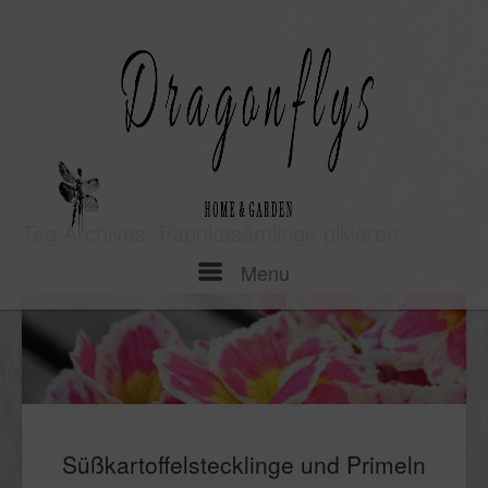
Skip
to
content
Tag Archives:
Paprikasämlinge pikieren
Menu
Menu
Süßkartoffelstecklinge und Primeln