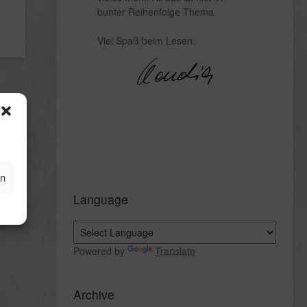
bunter Reihenfolge Thema.
Viel Spaß beim Lesen.
en
Language
Powered by
Translate
Archive