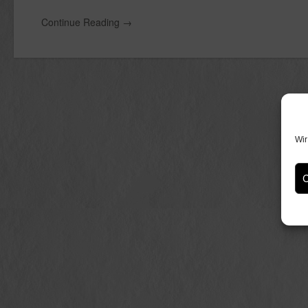
Continue Reading
→
Wir
C