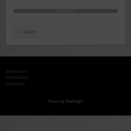
KONTAKT
Search
Impressum
Datenschutz
Disclaimer
Theme by
SiteOrigin
.