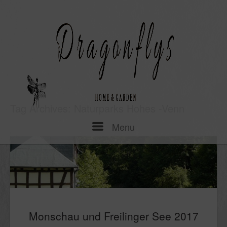
Skip
to
content
Tag Archives:
Naturparks Hohes -Venn
Menu
Menu
Monschau und Freilinger See 2017