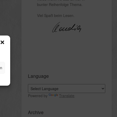
bunter Reihenfolge Thema.
Viel Spaß beim Lesen.
en
Language
Powered by
Translate
Archive