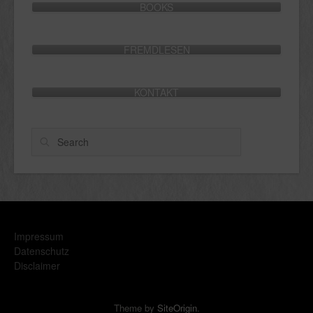
BOOKS
FREMDLESEN
KONTAKT
Search
Impressum
Datenschutz
Disclaimer
Theme by
SiteOrigin
.