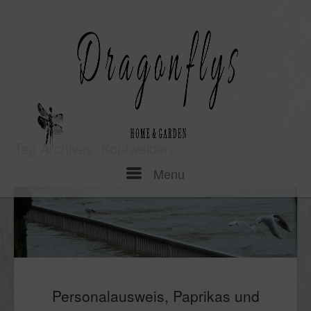
Skip
to
content
Tag Archives:
Kopfweiden
Menu
Menu
Personalausweis, Paprikas und