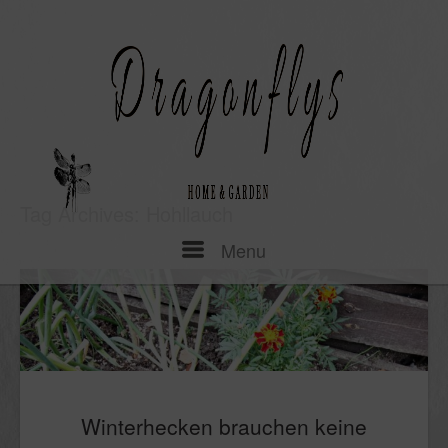
Skip
to
content
Tag Archives:
Hohllauch
Menu
Menu
Winterhecken brauchen keine