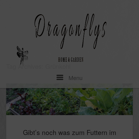
Skip
to
content
Tag Archives:
Grünkohl
Menu
Menu
Gibt’s noch was zum Futtern im