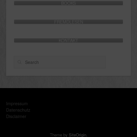
BOOKS
FREMDLESEN
KONTAKT
Search
Impressum
Datenschutz
Disclaimer
Theme by
SiteOrigin
.