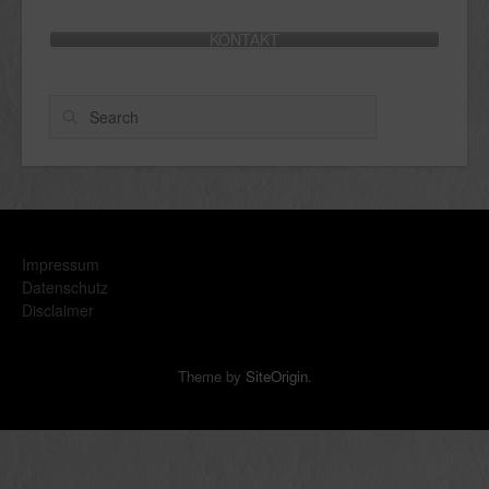
KONTAKT
Search
Impressum
Datenschutz
Disclaimer
Theme by
SiteOrigin
.