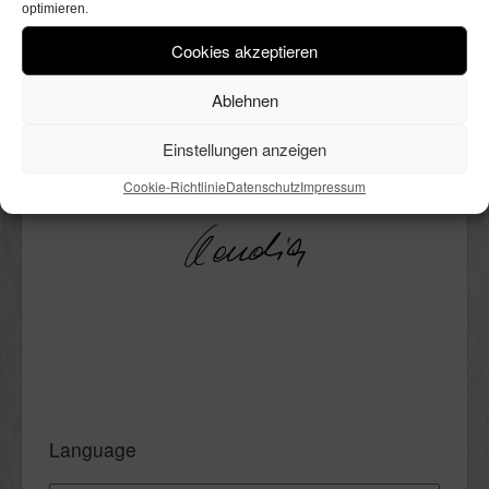
optimieren.
mit Freude herumwühle. Perfekt
wird er niemals sein, nicht einmal
Cookies akzeptieren
andeutungsweise. Ich liebe ihn
trotzdem. Außerdem mag ich
Ablehnen
kochen, DIY’s, Deko, Bücher und
vieles mehr. All das ist hier in
Einstellungen anzeigen
bunter Reihenfolge Thema.
Cookie-Richtlinie
Datenschutz
Impressum
Viel Spaß beim Lesen.
Language