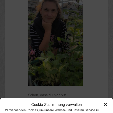
Schön, dass du hier bist.
Cookie-Zustimmung verwalten
Ich bin Claudia.
Kölnerin mit Stadtgarten, in dem ich
Wir verwenden Cookies, um unsere Website und unseren Service zu