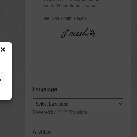
bunter Reihenfolge Thema.
Viel Spaß beim Lesen.
en
Language
Powered by
Translate
Archive