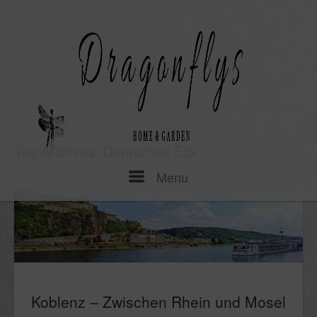
Skip
to
content
Tag Archives:
Deutsches Eck
Menu
Menu
Koblenz – Zwischen Rhein und Mosel