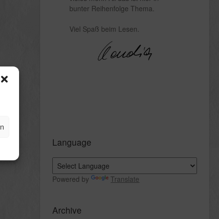
bunter Reihenfolge Thema.
Viel Spaß beim Lesen.
en
Language
Powered by
Translate
Archive