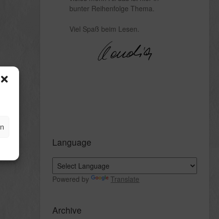
bunter Reihenfolge Thema.
Viel Spaß beim Lesen.
en
Language
Powered by
Translate
Archive