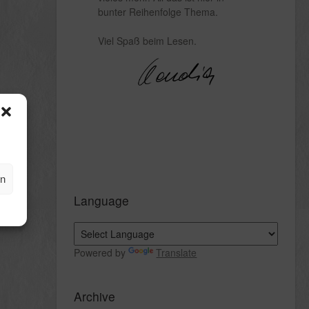
bunter Reihenfolge Thema.
Viel Spaß beim Lesen.
en
Language
Powered by
Translate
Archive