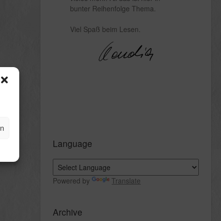
bunter Reihenfolge Thema.
Viel Spaß beim Lesen.
en
Language
Powered by
Translate
Archive