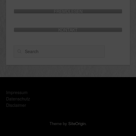
FREMDLESEN
KONTAKT
Search
Impressum
Datenschutz
Disclaimer
Theme by
SiteOrigin
.