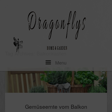
Skip
to
content
Tag Archives:
Balkonkasten
Menu
Menu
Gemüseernte vom Balkon