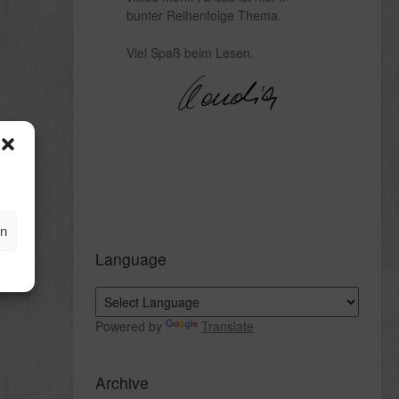
bunter Reihenfolge Thema.
Viel Spaß beim Lesen.
en
Language
Powered by
Translate
Archive