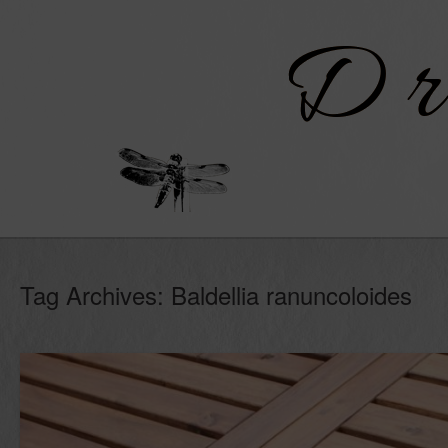
Skip
to
content
Tag Archives:
Baldellia ranuncoloides