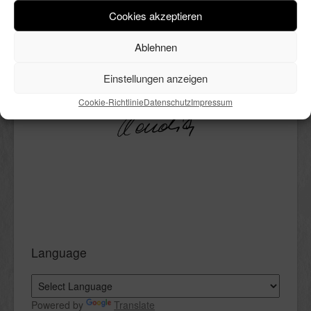
andeutungsweise. Ich liebe ihn
Cookies akzeptieren
trotzdem. Außerdem mag ich
kochen, DIY’s, Deko, Bücher und
Ablehnen
vieles mehr. All das ist hier in
bunter Reihenfolge Thema.
Einstellungen anzeigen
Viel Spaß beim Lesen.
Cookie-Richtlinie
Datenschutz
Impressum
Language
Powered by
Translate