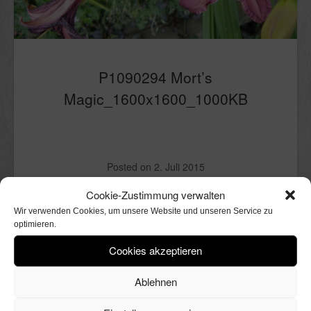
P1090294 Mort’s
Magic_1600x1600_1000KB
Posted on
2. Juli 2015
Cookie-Zustimmung verwalten
Schreibe einen Kommentar
Wir verwenden Cookies, um unsere Website und unseren Service zu
optimieren.
Deine E-Mail-Adresse wird nicht veröffentlicht.
Erforderliche Felder sind mit
Cookies akzeptieren
*
markiert
Ablehnen