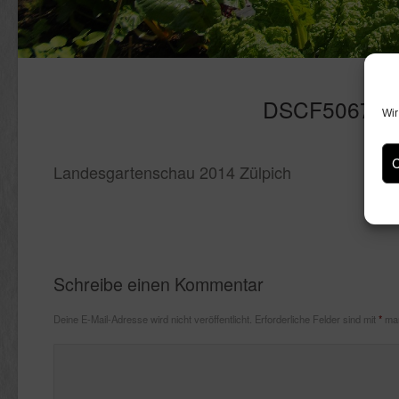
DSCF5067_1
Wir
C
Landesgartenschau 2014 Zülpich
Schreibe einen Kommentar
Deine E-Mail-Adresse wird nicht veröffentlicht.
Erforderliche Felder sind mit
*
mar